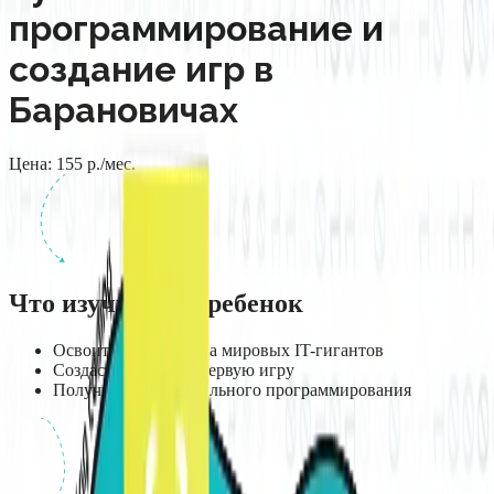
программирование и
создание игр в
Барановичах
Цена:
155
р./мес.
Что изучит ваш ребенок
Освоит основы языка мировых IT-гигантов
Создаст чат-бота и первую игру
Получит навыки реального программирования