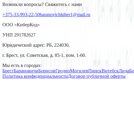
Возникли вопросы? Свяжитесь с нами
+375-33-993-22-50
baranovichkiber1@mail.ru
ООО «КиберКод»
УНП 291782627
Юридический адрес: РБ, 224030,
г. Брест, ул. Советская, д. 85-1, пом. 1-60.
Мы есть в городах:
Брест
Барановичи
Борисов
Гродно
Могилев
Пинск
Витебск
Лида
Б
Политика конфиденциальности
Договор публичной оферты