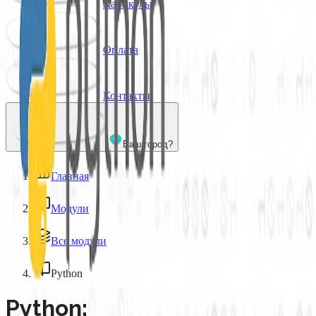
Каникулы
Оплата
Контакты
Ваш город?
Главная
/
Модули
/
Все модули
/
Python
Python: