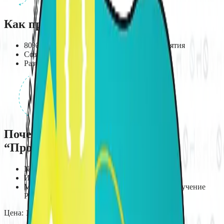
Как проходит курс
80% практики — пишем код с первого занятия
Создаем анимации и игры
Разрабатываем полезные приложения
Почему родители выбирают
“Программирование в Python”
№1 в рейтинге языков для начинающих
Используется в YouTube, Instagram,
Многие ученики продолжают углубленное изучение
Python
Цена:
155
р./мес.