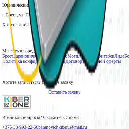
Юридический адрес: РБ, 224030,
г. Брест, ул. Советская, д. 85-1, пом. 1-60.
Хотите записаться? Оставьте заявку
Оставить заявку
Мы есть в городах:
Брест
Барановичи
Борисов
Гродно
Могилев
Пинск
Витебск
Лида
Б
Политика конфиденциальности
Договор публичной оферты
Хотите записаться? Оставьте заявку
Оставить заявку
Возникли вопросы? Свяжитесь с нами
+375-33-993-22-50
baranovichkiber1@mail.ru