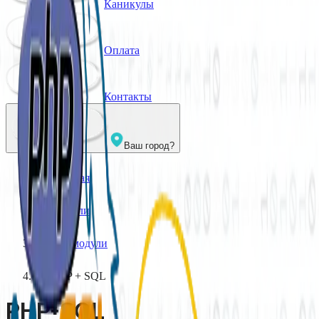
Каникулы
Оплата
Контакты
Ваш город?
Главная
/
Модули
/
Все модули
/
PHP + SQL
PHP+SQL