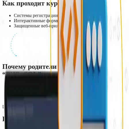
Как проходит курс
Системы регистрации/авторизации
Интерактивные формы и чаты
Защищенные веб-приложения
Почему родители выбирают
“PHP+SQL”
78% сайтов используют PHP*
Навык востребован в backend-разработке
Средняя зарплата специалиста - 1800$/мес**
Цена:
155
р./мес.
Результат