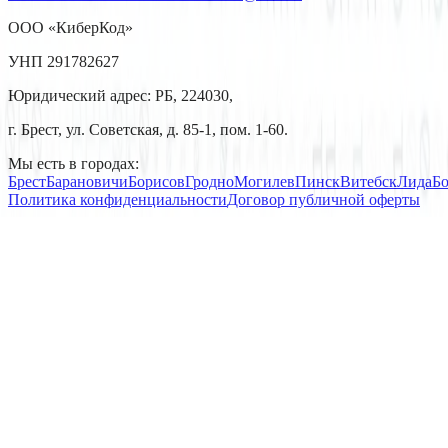
ООО «КиберКод»
УНП 291782627
Юридический адрес: РБ, 224030,
г. Брест, ул. Советская, д. 85-1, пом. 1-60.
Мы есть в городах:
Брест
Барановичи
Борисов
Гродно
Могилев
Пинск
Витебск
Лида
Б
Политика конфиденциальности
Договор публичной оферты