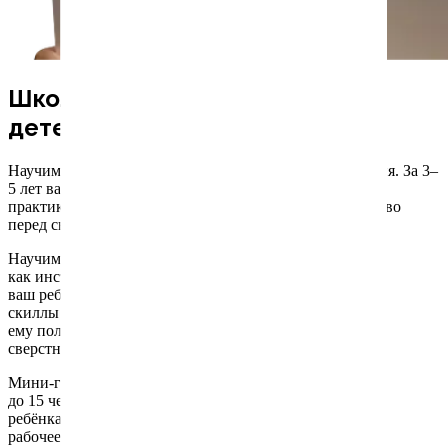
Школа программирования для
детей в Борисове
Научим использовать гаджеты как инструмент развития. За 3–
5 лет ваш ребёнок освоит востребованные скиллы на
практике, которые позволят ему получить преимущество
перед сверстниками в будущем.
Научим использовать гаджеты
как инструмент развития. За 3–5 лет
ваш ребёнок освоит востребованные
скиллы на практике, которые позволят
ему получить преимущество перед
сверстниками в будущем.
Мини-группы
до 15 человек, у каждого
ребёнка отдельное
рабочее место