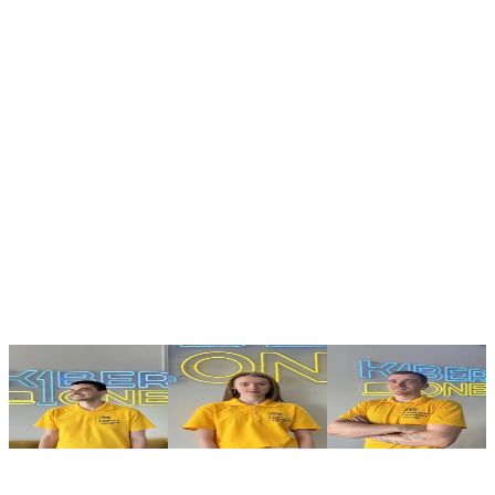
Команда KIBERone
Тьюторы, которые помогают детям
расти
На занятиях ребёнка сопровождают наставники, которые
объясняют сложное простым языком и поддерживают интерес
к проектам.
Александр
Яна
Вадим
Тьютор
Ассистент
Тьютор