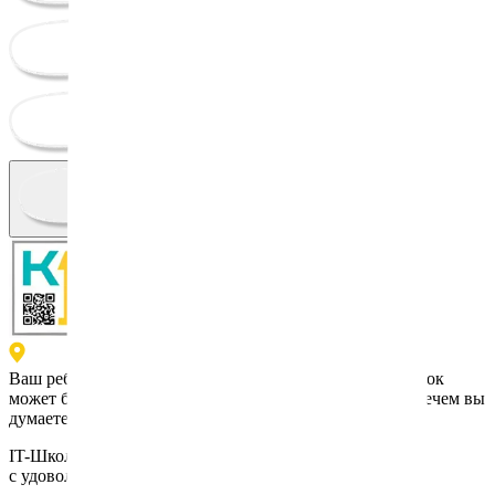
Каникулы
Оплата
Контакты
Ваш город?
Ваш ребенок может больше чем вы думаете!
Ваш ребенок
может
больше
больше
Ваш ребенок
может
больше
больше
чем вы
думаете!
IT-Школа, куда ходят
с удовольствием