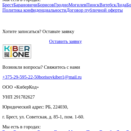
Брест
Барановичи
Борисов
Гродно
Могилев
Пинск
Витебск
Лида
Б
Политика конфиденциальности
Договор публичной оферты
Хотите записаться? Оставьте заявку
Оставить заявку
Возникли вопросы? Свяжитесь с нами
+375-29-595-22-50
borisovkiber1@mail.ru
ООО «КиберКод»
УНП 291782627
Юридический адрес: РБ, 224030,
г. Брест, ул. Советская, д. 85-1, пом. 1-60.
Мы есть в городах: