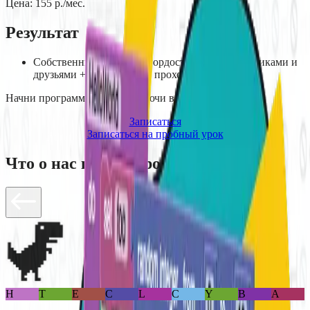
Цена:
155
р./мес.
Результат
Собственные игры, как гордость перед сверстниками и
друзьями + сертификат о прохождении модуля
Начни программировать играючи
в Борисове
!
Записаться
Записаться на пробный урок
Что о нас говорят родители
Н
Т
Е
С
L
С
Y
В
А