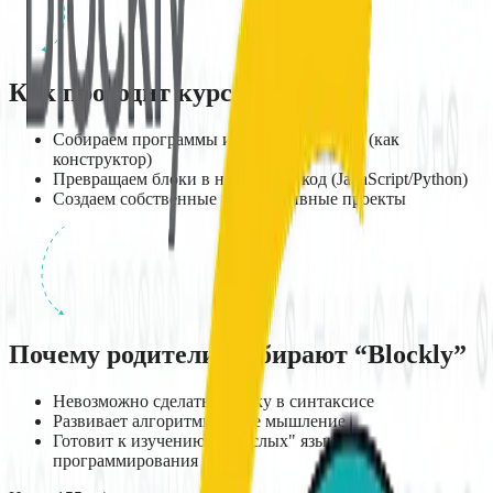
Как проходит курс
Собираем программы из цветных блоков (как
конструктор)
Превращаем блоки в настоящий код (JavaScript/Python)
Создаем собственные интерактивные проекты
Почему родители выбирают “Blockly”
Невозможно сделать ошибку в синтаксисе
Развивает алгоритмическое мышление
Готовит к изучению "взрослых" языков
программирования