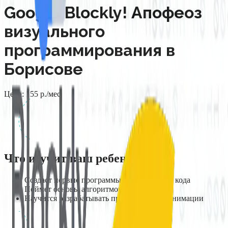
Google Blockly! Апофеоз
визуального
программирования в
Борисове
Цена:
155
р./мес.
Что изучит ваш ребенок
Создаст первые программы без написания кода
Поймет основы алгоритмов и логики
Научится разрабатывать простые игры и анимации