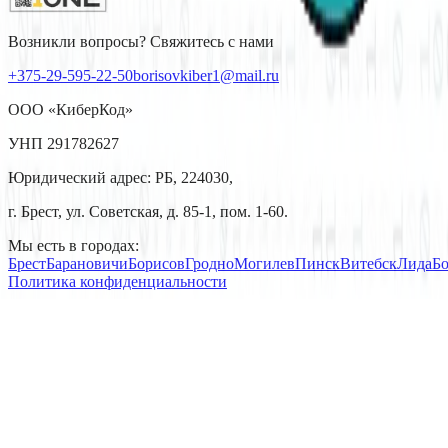
Возникли вопросы? Свяжитесь с нами
+375-29-595-22-50
borisovkiber1@mail.ru
ООО «КиберКод»
УНП 291782627
Юридический адрес: РБ, 224030,
г. Брест, ул. Советская, д. 85-1, пом. 1-60.
Мы есть в городах:
Брест
Барановичи
Борисов
Гродно
Могилев
Пинск
Витебск
Лида
Б
Политика конфиденциальности