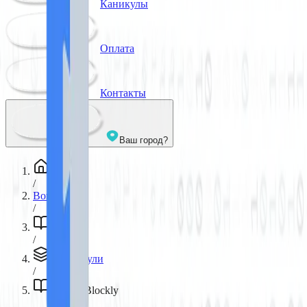
Каникулы
Оплата
Контакты
Ваш город?
Главная
/
Borisov
/
Модули
/
Все модули
/
Google Blockly