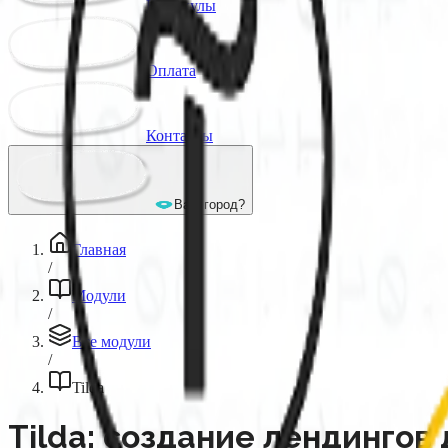
Каникулы
Оплата
Контакты
Ваш город?
Главная
/
Модули
/
Все модули
/
Tilda
Tilda: создание лендингов