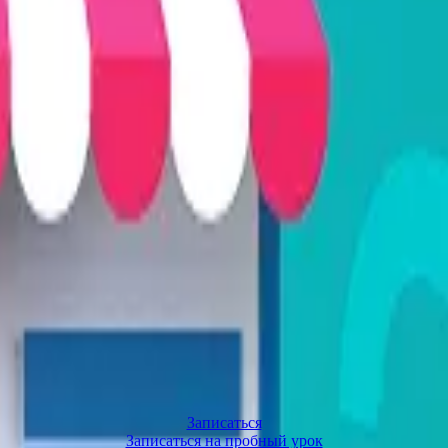
ендинга. Tilda”
ии модуля
Записаться
Записаться на пробный урок