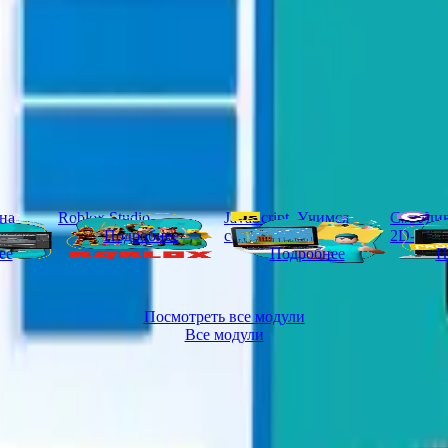
 на
Roblox Studio
JavaScript. Учимся
C#. Уди
Подробнее
создавать игры
2D-игр
ее
Подробнее
П
Посмотреть все модули
Все модули
кты