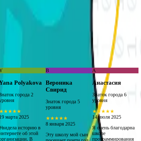
Y
В
А
Yana Polyakova
Вероника
Анастасия
Свирид
Знаток города 2
Знаток города 6
уровня
уровня
Знаток города 5
уровня
★
★
★
★
★
★
★
★
★
★
19 марта 2025
14 июля 2025
★
★
★
★
★
8 января 2025
Увидела историю в
Я очень благодарна
интернете об этой
школе
Эту школу мой сын
организации. В
программирования
посещает почти год.