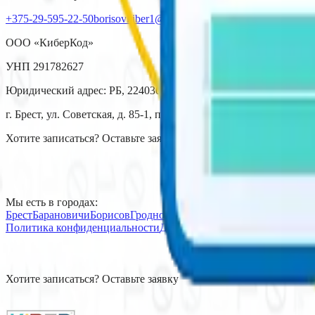
+375-29-595-22-50
borisovkiber1@mail.ru
ООО «КиберКод»
УНП 291782627
Юридический адрес: РБ, 224030,
г. Брест, ул. Советская, д. 85-1, пом. 1-60.
Хотите записаться? Оставьте заявку
Мы есть в городах:
Брест
Барановичи
Борисов
Гродно
Могилев
Пинск
Витебск
Лида
Б
Политика конфиденциальности
Договор публичной оферты
Хотите записаться? Оставьте заявку