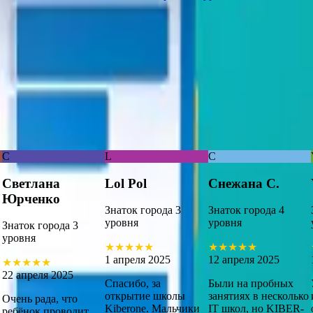
С
L
С
Светлана
Lol Pol
Снежана С.
Юрченко
Знаток города 3
Знаток города 4
уровня
уровня
Знаток города 3
уровня
★
★
★
★
★
★
★
★
★
★
1 апреля 2025
12 апреля 2025
★
★
★
★
★
22 апреля 2025
Спасибо, за
Были на пробных
открытие школы
занятиях в несколько
Очень рада, что
Kiberone. Мальчики
IT школ, но KIBER-
ребёнок проводит