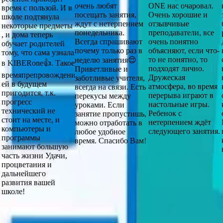
очень любят
ONE нас очаровал.
время с пользой. И в
посещать занятия,
Очень хорошие и
школе подтянула
ждут с нетерпением
отзывчивые
некоторые предметы
понедельника.
преподаватели, все
, и дома теперь
Всегда спрашивают
очень понятно
обучает родителей
почему только раз в
объясняют, если что-
тому, что сама узнала
то не понятно, то
неделю занятия😌
в KIBERone👍. Такое
подходят лично.
Приветливые и
времяпрепровождение
Дружеская
заботливые учителя,
ей в будущем
атмосфера, во время
всегда на связи. Есть
пригодится, т.к.
перерыва играют в
перекусы между
прогресс
настольные игры.
уроками. Если
технический не
Ребенок с
занятие пропустишь,
стоит на месте, и
нетерпением ждёт
можно отработать в
компьютеры и
следующего занятия.
любое удобное
программы
время. Спасибо Вам!
занимают большую
часть жизни Удачи,
процветания и
дальнейшего
развития вашей
школе!