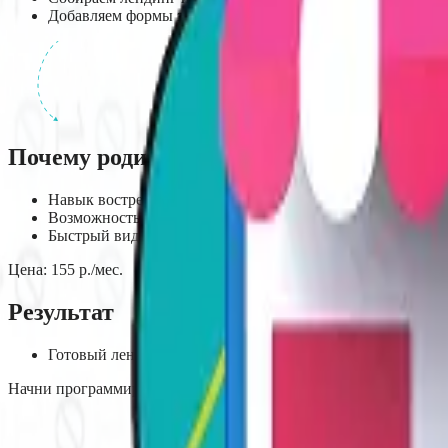
Добавляем формы захвата и аналитику
Почему родители выбирают “Создание л
Навык востребован в digital-маркетинге
Возможность первых заработков в 12-14 лет
Быстрый видимый результат
Цена:
155
р./мес.
Результат
Готовый лендинг в портфолио + сертификат о прохожден
Начни программировать играючи
в Борисове
!