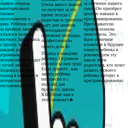
первую очередь
за обучение нашего
Очень много знаний
заинтересовало
сына. Он приобрел
он получил за это
близкое
ценные навыки в
время, всегда с
расположение к
программировании.
радостью и трепетом
дому. Ребёнок сходил
Преподаватели
ждёт дня занятия.
на пробное занятие,
профессионалы
Преподаватели
остался в полном
своего дела. Это
огромные молодцы,
восторге.Записались
было отличное
профессионалы
в группу, ходит
вложение в будущее
своего дела 👍
каждый раз с
нашего ребенка и
Подход к каждому
огромным
рекомендуем эту
ребёнку. Огромное
интересом, приходит
школу всем
спасибо за ваш труд!
с кучей эмоций.
родителям, кто хочет
Если думаете , как
Индивидуальный
развить у своего
занять ребёнка
подход к каждому и
ребенка интерес к
интересно и с
интересная
программированию.
пользой для
постановка учёбы.
будущего, школа
KIBERone вам в
этом поможет🔥