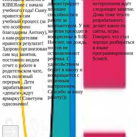
демонстрирует
нетерпением ждёт
KIBERone с начала
хорошие
следующее занятие.
учебного года! Сыну
способности в
Дома тоже что-то
нравится сам
работе за
разрабатывает,
учебный процесс (за
компьютером. У нас
делает какие-то
что особенно
занятия проходят в
сайты, игры.
благодарны Антону),
воскресенье в 9.00.
Говорит, что стал
а нам-родителям
Ни снег, ни дождь,
хорошо разбираться
нравится результат!
ни сон не
в языке
Здорово организован
останавливают
программирования
сам ход занятия,
ребенка. С
Scratch.
постоянно видим
удовольствием
отчет о работе в
бежит в школу и
родительском чате,
возвращается с
есть полезный
отличным
перерыв . Дети
настроением.
зарабатывают
Спасибо за вашу
«деньги»,ждут
работу!))
ярмарку! Советуем
однозначно!