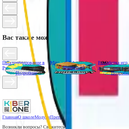
Вас также может заинтересовать
Программирование в
Minecraft Education
Разработка игр
Python
Подробнее
движке Unreal
Подробнее
Подробн
Главная
О школе
Модули
Преподаватели
Каникулы
Оплата
Конта
Возникли вопросы? Свяжитесь с нами