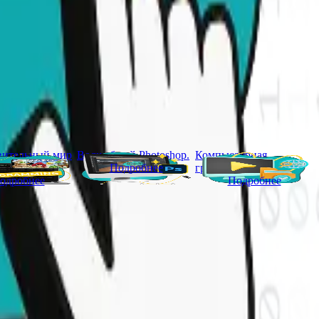
вительный мир
Волшебный Photoshop.
Компьютерная
Подробнее
грамотность
одробнее
Подробнее