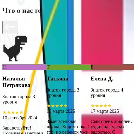
Что о нас говорят родители
Н
Т
Е
Наталья
Татьяна
Елена Д.
Петрякова
Знаток города 3
Знаток города 4
уровня
уровня
Знаток города 3
уровня
★
★
★
★
★
★
★
★
★
★
18 марта 2025
17 марта 2025
★
★
★
★
★
10 сентября 2024
Замечательная
Сын очень доволен,
школа! Ходим пока 1
ходит на курсы с
Здравствуйте!
год, но ребенок уже
радостью. С
Посещаем занятия в